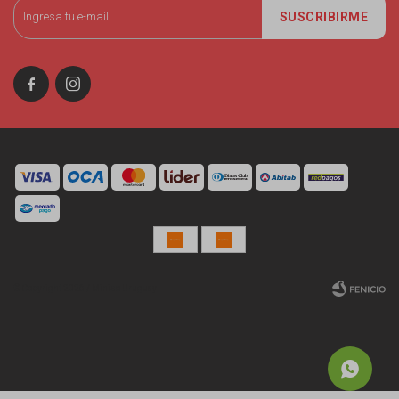
SUSCRIBIRME


© Copyright 2026 / Miniso Uruguay