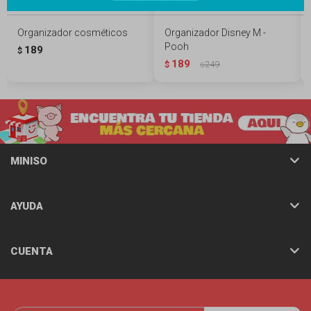
Organizador cosméticos
Organizador Disney M -
Pooh
189
$
189
$
249
$
MINISO
AYUDA
CUENTA