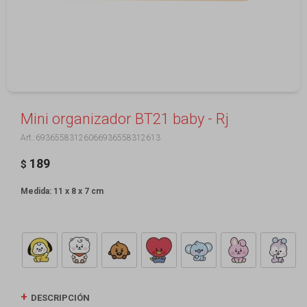
Mini organizador BT21 baby - Rj
69365583126066936558312613
189
$
Medida: 11 x 8 x 7 cm
DESCRIPCIÓN