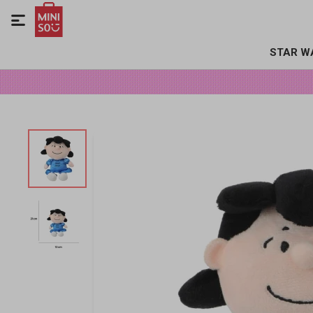

STAR W