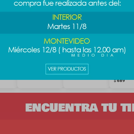
C-MAN
Peluche PAC-MAN -
Peluche ovejita
Manta co
naranja
navideña
capucha Di
Mickey
589
689
$
$
789
$
689
$