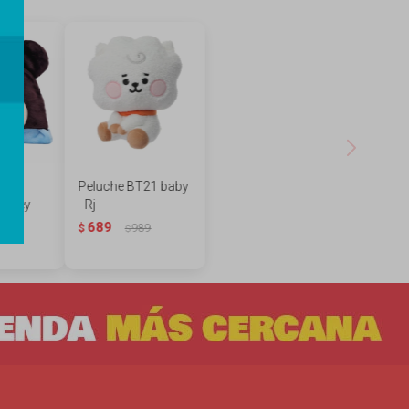
n
Peluche BT21 baby
sney -
- Rj
689
$
989
$