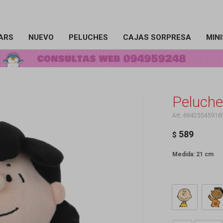
ARS
NUEVO
PELUCHES
CAJAS SORPRESA
MIN
Peluche
69425545916
589
$
Medida: 21 cm