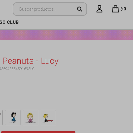
0
$
ISO CLUB
 Peanuts - Lucy
936942554591693LC