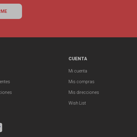
RME
CUENTA
Mi cuenta
entes
Mis compras
ciones
Mis direcciones
Wish List