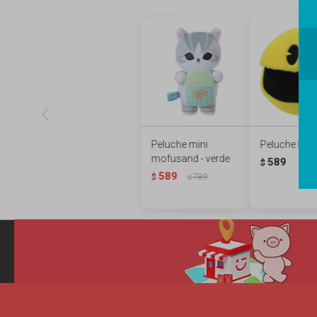
Peluche mini
Peluche PA
mofusand - verde
589
$
589
$
789
$