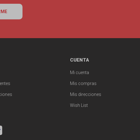
RME
CUENTA
Mi cuenta
entes
Mis compras
ciones
Mis direcciones
Wish List