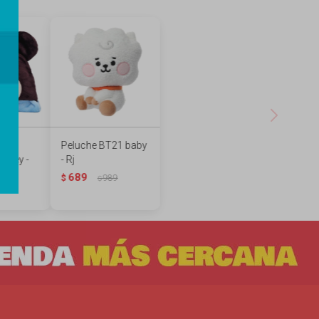
n
Peluche BT21 baby
sney -
- Rj
689
$
989
$