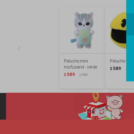
Peluche mini
Peluche PA
mofusand - verde
589
$
589
$
789
$