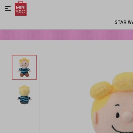

STAR W