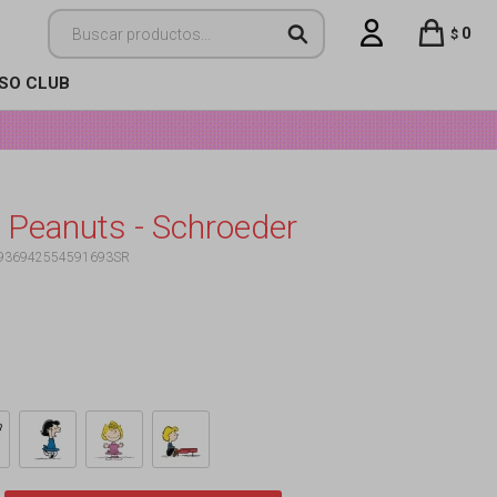
0
$
ISO CLUB
 Peanuts - Schroeder
936942554591693SR