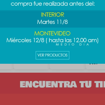
C-MAN
Peluche PAC-MAN -
Peluche ovejita
Manta co
naranja
navideña
capucha Di
Mickey
589
689
$
$
789
$
689
$