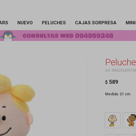
ARS
NUEVO
PELUCHES
CAJAS SORPRESA
MIN
Peluche
69425545916
589
$
Medida: 21 cm