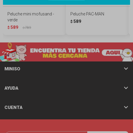
Peluche mini mofusand -
Peluche PAC-MAN
verde
589
$
589
$
789
$
MINISO
AYUDA
CUENTA