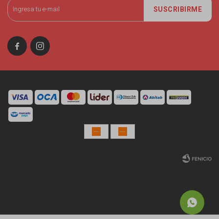
SUSCRIBIRME


© Copyright 2026 / Miniso Uruguay