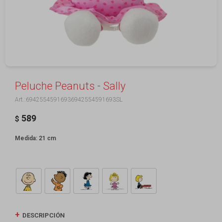
Peluche Peanuts - Sally
69425545916936942554591693SL
589
$
Medida: 21 cm
DESCRIPCIÓN